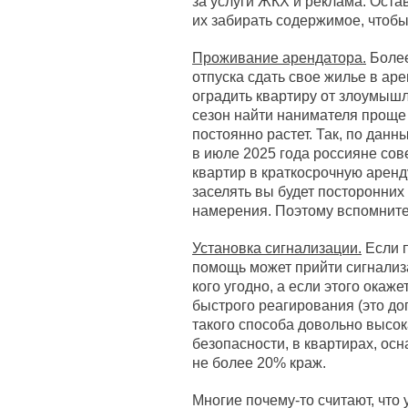
за услуги ЖКХ и реклама. Оста
их забирать содержимое, чтоб
Проживание арендатора.
Более
отпуска сдать свое жилье в аре
оградить квартиру от злоумышл
сезон найти нанимателя проще п
постоянно растет. Так, по да
в июле 2025 года россияне со
квартир в краткосрочную аренду
заселять вы будет посторонних 
намерения. Поэтому вспомнит
Установка сигнализации.
Если п
помощь может прийти сигнализа
кого угодно, а если этого окаж
быстрого реагирования (это до
такого способа довольно высок
безопасности, в квартирах, ос
не более 20% краж.
Многие почему-то считают, что 