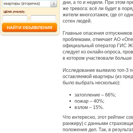
дни, а то и недели. При этом п
квартиры (вторичка)
же тревога: всё ли будет в по
ЦЕНА
:
(РУБЛЕЙ)
жители многоэтажек, где от од
-
сотен людей.
Главные опасения отпускников
проблемами, отмечает АО «Оп
официальный оператор ГИС ЖК
следует из онлайн-опроса, про
в котором участвовали больше 
Исследование выявило топ-3 п
оставляемой квартиры (из пре
было выбрать несколько):
затопление – 66%;
пожар – 40%;
взлом – 15%.
Что интересно, этот рейтинг со
ранжиру) с данными страховщи
положения дел. Так, в результа