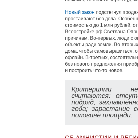
Новый закон
подстегнул продаж
простаивают без дела. Особенн
стоимостью до 1 млн рублей, о
Всеостройке.рф Светлана Опры
причинам. Во-первых, люди с 
объекты ради земли. Во-вторы
дома, чтобы самовыразиться, о
офлайн. В-третьих, состоятель
без нового предложения приобр
и построить что-то новое.
Критериями не
считаются: отсут
подряд; захламлен
года; зарастание 
половине площади.
ОБ АМНИСТИИ И РЕГ