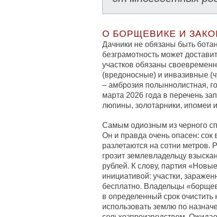
О БОРЩЕВИКЕ И ЗАК
Дачники не обязаны быть бота
безграмотность может достави
участков обязаны своевременн
(вредоносные) и инвазивные (ч
– амброзия полыннолистная, го
марта 2026 года в перечень з
люпины, золотарники, ипомеи и
Самым одиозным из черного сп
Он и правда очень опасен: сок
разлетаются на сотни метров. Р
грозит землевладельцу взыскани
рублей. К слову, партия «Новы
инициативой: участки, зараже
бесплатно. Владельцы «борщев
в определенный срок очистить 
использовать землю по назнач
сельхозпроизводством. Ожидает