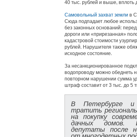
40 тыс. рублей и выше, вплоть 
Самовольный захват земли
в С
Сюда подпадает любое использ
без законных оснований: перед
дороги или «прирезанная» пол
кадастровой стоимости узурпир
рублей. Нарушителя также обяж
исходное состояние.
За несанкционированное подклю
водопроводу можно обеднеть на 
повторном нарушении сумма уд
штраф составит от 3 тыс. до 5 т
В Петербурге и 
тратить региональ
на покупку соврем
дачных домов. И
депутаты после н
от многодетных ро