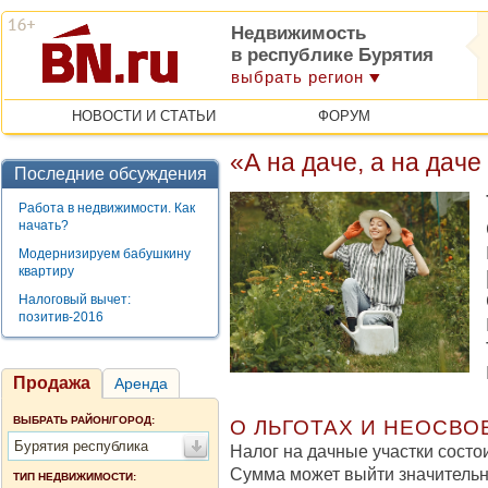
Недвижимость
в республике Бурятия
выбрать регион
НОВОСТИ И СТАТЬИ
ФОРУМ
«А на даче, а на дач
Последние обсуждения
Работа в недвижимости. Как
начать?
Модернизируем бабушкину
квартиру
Налоговый вычет:
позитив-2016
Продажа
Аренда
ВЫБРАТЬ РАЙОН/ГОРОД:
О ЛЬГОТАХ И НЕОСВ
Бурятия республика
Налог на дачные участки состои
Сумма может выйти значительн
ТИП НЕДВИЖИМОСТИ: