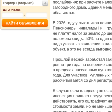
послабления: при расчете нало
квартиры (вторичка)
загородного дома. Здания мен
ЦЕНА
:
(РУБЛЕЙ)
облагаются.
-
В 2026 году у льготников появ
Пенсионеры, инвалиды I и II г
не платят налог за землю до ш
положена скидка 50% на один о
надо указать в заявлении в на
объект, а это не всегда выгодно
Прошлой весной заработал зак
ровно три года на освоение св
в пределах населенных пунктов
года. Для участков, купленных 
рассчитывается со дня регистр
В случае если владелец не осв
инспекция пришлет предупрежде
действовать, его оштрафуют на
стоимости земли, но не меньше 
поможет, то власти через суд мо