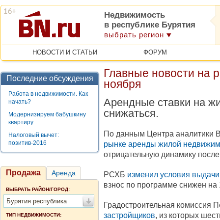
Недвижимость
в республике Бурятия
выбрать регион
НОВОСТИ И СТАТЬИ
ФОРУМ
Главные новости на 
Последние обсуждения
ноября
Работа в недвижимости. Как
Арендные ставки на жи
начать?
снижаться.
Модернизируем бабушкину
квартиру
По данным Центра аналитики BN
Налоговый вычет:
позитив-2016
рынке аренды жилой недвижим
отрицательную динамику после
Продажа
Аренда
РСХБ
изменил условия выдачи
взнос по программе снижен на 
ВЫБРАТЬ РАЙОН/ГОРОД:
Бурятия республика
Градостроительная комиссия П
застройщиков
, из которых шес
ТИП НЕДВИЖИМОСТИ: